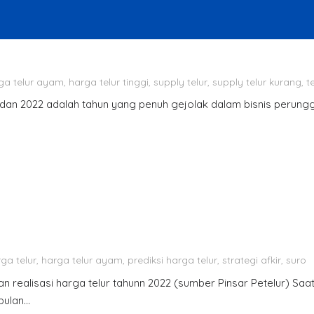
ga telur ayam
,
harga telur tinggi
,
supply telur
,
supply telur kurang
,
t
 dan 2022 adalah tahun yang penuh gejolak dalam bisnis perungg
ga telur
,
harga telur ayam
,
prediksi harga telur
,
strategi afkir
,
suro
n realisasi harga telur tahunn 2022 (sumber Pinsar Petelur) Saa
bulan…