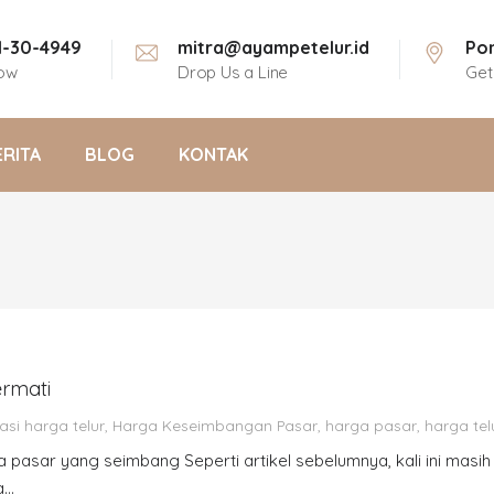
11-30-4949
mitra@ayampetelur.id
Pon
Now
Drop Us a Line
Get
ERITA
BLOG
KONTAK
ermati
asi harga telur
,
Harga Keseimbangan Pasar
,
harga pasar
,
harga te
 pasar yang seimbang Seperti artikel sebelumnya, kali ini masi
a…