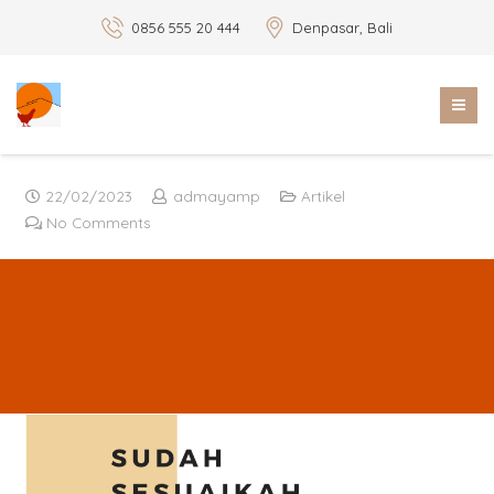
0856 555 20 444
Denpasar, Bali
22/02/2023
admayamp
Artikel
No Comments
Produksi Ayam Petelur Selama Pemeliharaan 90 minggu
harus kita miliki.