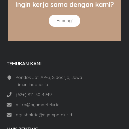
Ingin kerja sama dengan kami?
Hubungi
TEMUKAN KAMI
Pondok Jati AP-3, Sidoarjo, Jawa
Timur, Indonesia
(62+) 811-30-4949
mitra@ayampetelur.id
agusbakrie@ayampetelur.id