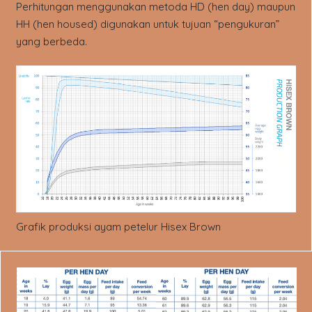
Perhitungan menggunakan metoda HD (hen day) maupun
HH (hen housed) digunakan untuk tujuan “pengukuran”
yang berbeda.
Grafik produksi ayam petelur Hisex Brown