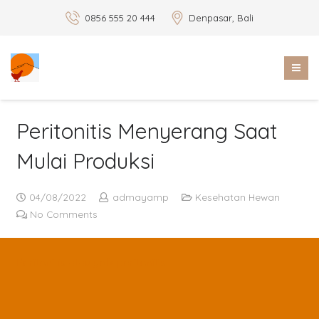
0856 555 20 444
Denpasar, Bali
Peritonitis Menyerang Saat
Mulai Produksi
04/08/2022
admayamp
Kesehatan Hewan
No Comments
Peritonitis atau yolk peritonitis