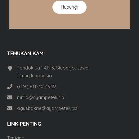
Hubungi
TEMUKAN KAMI
Pondok Jati AP-3, Sidoarjo, Jawa
Timur, Indonesia
(62+) 811-30-4949
mitra@ayampetelur.id
agusbakrie@ayampetelur.id
LINK PENTING
Tentang