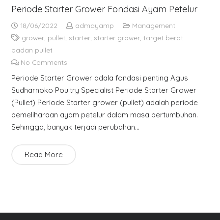
Periode Starter Grower Fondasi Ayam Petelur
18/06/2022
admayamp
Management
grower
,
pullet
,
starter
,
starter grower
,
target berat
badan pullet
No Comments
Periode Starter Grower adala fondasi penting Agus
Sudharnoko Poultry Specialist Periode Starter Grower
(Pullet) Periode Starter grower (pullet) adalah periode
pemeliharaan ayam petelur dalam masa pertumbuhan.
Sehingga, banyak terjadi perubahan…
Read More