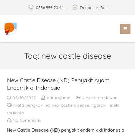
0856 555 20 444
Denpasar, Bali
Tag:
new castle disease
New Castle Disease (ND) Penyakit Ayam
Endemik di Indonesia
02/10/2022
admayamp
Kesehatan Hewan
mata bengkak
,
nd
,
new castle disease
,
ngorok
,
Tetelo
,
torticolis
No Comments
New Castle Disease (ND) penyakit endemik di Indonesia