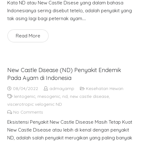
Kata ND atau New Castle Disese yang dalam bahasa
Indonesianya sering disebut tetelo, adalah penyakit yang
tak asing lagi bagi peternak ayam.…
Read More
New Castle Disease (ND) Penyakit Endemik
Pada Ayam di Indonesia
08/04/2022
admayamp
Kesehatan Hewan
lentogenic
,
mesogenic
,
nd
,
new castle disease
,
viscerotropic velogenic ND
No Comments
Eksistensi Penyakit New Castle Disease Masih Tetap Kuat
New Castle Disease atau lebih di kenal dengan penyakit
ND, adalah salah penyakit merugikan yang paling banyak