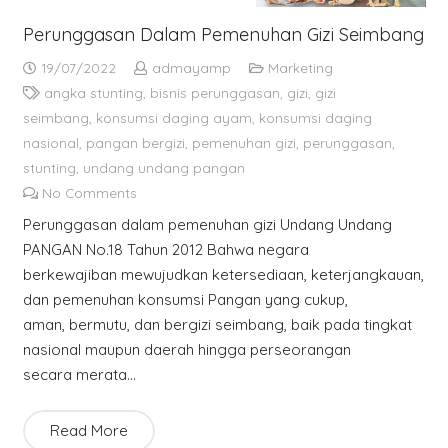
Perunggasan Dalam Pemenuhan Gizi Seimbang
19/07/2022
admayamp
Marketing
angka stunting
,
bisnis perunggasan
,
gizi
,
gizi
seimbang
,
konsumsi daging ayam
,
konsumsi daging
nasional
,
pangan bergizi
,
pemenuhan gizi
,
perunggasan
,
stunting
,
undang undang pangan
No Comments
Perunggasan dalam pemenuhan gizi Undang Undang
PANGAN No.18 Tahun 2012 Bahwa negara
berkewajiban mewujudkan ketersediaan, keterjangkauan,
dan pemenuhan konsumsi Pangan yang cukup,
aman, bermutu, dan bergizi seimbang, baik pada tingkat
nasional maupun daerah hingga perseorangan
secara merata…
Read More